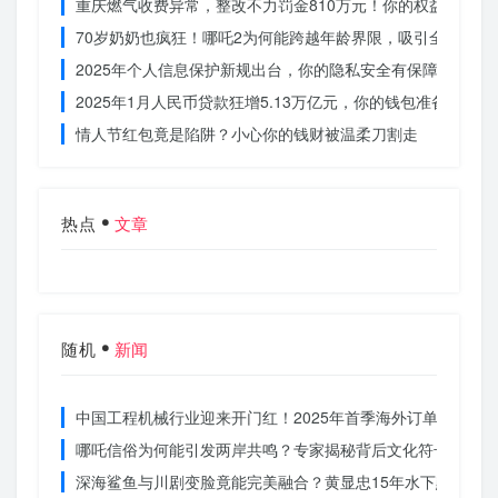
重庆燃气收费异常，整改不力罚金810万元！你的权益被侵犯
70岁奶奶也疯狂！哪吒2为何能跨越年龄界限，吸引全民观影
2025年个人信息保护新规出台，你的隐私安全有保障了吗？
2025年1月人民币贷款狂增5.13万亿元，你的钱包准备好了吗
情人节红包竟是陷阱？小心你的钱财被温柔刀割走
热点
文章
随机
新闻
中国工程机械行业迎来开门红！2025年首季海外订单激增，
哪吒信俗为何能引发两岸共鸣？专家揭秘背后文化符号的力量
深海鲨鱼与川剧变脸竟能完美融合？黄显忠15年水下默剧惊