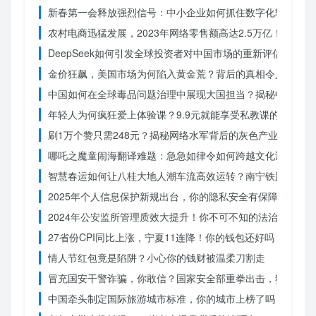
新春第一会释放强烈信号：中小企业如何抓住数字化转型的机
农村电商迅猛发展，2023年网络零售额高达2.5万亿！你还在
DeepSeek如何引发全球投资者对中国市场的重新评估？
金价狂飙，美国市场为何陷入黄金荒？背后的真相令人
中国如何在全球毒品问题治理中展现大国担当？揭秘中国方案
年轻人为何疯狂爱上体验课？9.9元就能享受私教课的秘密
刷1万个赞只需248元？揭秘网络水军背后的灰色产业链
哪吒之魔童闹海翻译难题：急急如律令如何跨越文化鸿沟？
智慧春运如何让八桂大地人潮车流高效运转？南宁铁路枢纽的
2025年个人信息保护新规出台，你的隐私安全有保障了吗？
2024年公安监所管理质效大提升！你不可不知的法治文明新
27省份CPI同比上涨，宁夏11连降！你的钱包还好吗？
情人节红包竟是陷阱？小心你的钱财被温柔刀割走
冒充国安干警诈骗，你敢信？国家安全部重拳出击，犯罪团伙
中国牵头制定国际旅游城市标准，你的城市上榜了吗？