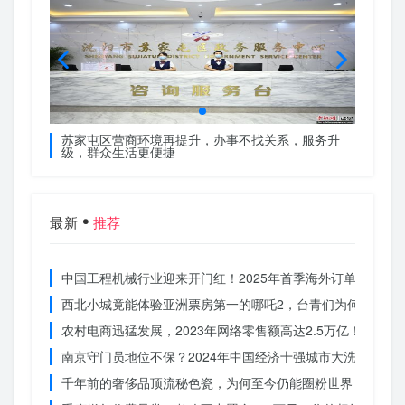
服务升
苏家屯区营商环境再提升，办事不找关系，服务升
苏家屯
级，群众生活更便捷
级，群
最新
推荐
中国工程机械行业迎来开门红！2025年首季海外订单激增，
西北小城竟能体验亚洲票房第一的哪吒2，台青们为何如此惊
农村电商迅猛发展，2023年网络零售额高达2.5万亿！你还在
南京守门员地位不保？2024年中国经济十强城市大洗牌
千年前的奢侈品顶流秘色瓷，为何至今仍能圈粉世界？揭秘其