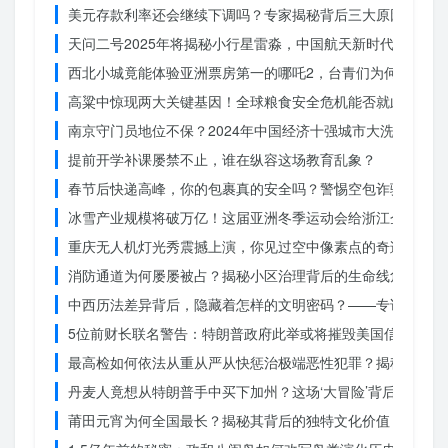
美元存款利率还会继续下调吗？专家揭秘背后三大原因
天问二号2025年将揭秘小行星雷淼，中国航天新时代即将开
西北小城竟能体验亚洲票房第一的哪吒2，台青们为何如此惊
高粱中惊现两大关键基因！全球粮食安全危机能否就此终结？
南京守门员地位不保？2024年中国经济十强城市大洗牌
提前开学补课屡禁不止，谁在纵容这场教育乱象？
春节后快递高峰，你的包裹真的安全吗？警惕空包诈骗
冰雪产业规模将破万亿！这届亚洲冬季运动会给浙江企业带来
重庆无人机灯光秀震撼上演，你见过空中像素点的奇迹吗？
消防通道为何屡屡被占？揭秘小区治理背后的生命线危机
中西历法差异背后，隐藏着怎样的文明密码？——专访南京大
5位前财长联名警告：特朗普政府此举或将摧毁美国信誉？
最高检如何依法从重从严从快惩治极端恶性犯罪？揭秘重大案
丹麦人竟想从特朗普手中买下加州？这场‘大冒险’背后藏着什
莆田元宵为何全国最长？揭秘其背后的独特文化价值