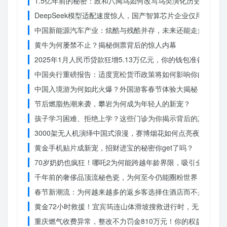
1.5亿年前的秘密：政和八闽鸟如何改写鸟类演化历史？
DeepSeek模型适配速度惊人，国产智算芯片企业仅用一周
中国新能源汽车产业：炫酷与残酷并存，未来还能走多远？
黄牛为何屡禁不止？揭秘倒票背后的惊人内幕
2025年1月人民币贷款狂增5.13万亿元，你的钱包准备好了吗
中国央行重磅报告：适度宽松货币政策将如何影响你的消费？
中国入境游为何如此火爆？外国游客春节体验大揭秘
节后燃脂热潮来袭，攀岩为何成为年轻人的新宠？
孩子学习困难、拒绝上学？这些门诊为你揭示背后的真相
3000架无人机演绎中国式浪漫，赛博烟花如何点亮夜空？
黄金手机贴片成新宠，招财进宝的秘密你get了吗？
70岁奶奶也疯狂！哪吒2为何能跨越年龄界限，吸引全民观影
千年前的奢侈品顶流秘色瓷，为何至今仍能圈粉世界？揭秘其
春节新潮流：为何越来越多的返乡客选择住酒店而不是家里？
黄金72小时救援！宜宾筠连山体滑坡搜救进行时，无人机遥
重庆燃气收费异常，整改不力罚金810万元！你的权益被侵犯